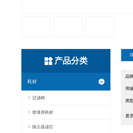
产品分类
品
耗材
用
过滤棉
类
喷漆房耗材
是
除尘器滤芯