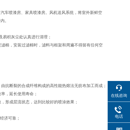
、汽车喷漆房、家具喷漆房。风机送风系统，将室外新鲜空
房内。
及易积灰尘处认真进行清理；
过滤棉，安装过滤棉时，滤料与框架和周遍不得留有任何空
计，由抗断裂的合成纤维构成的高性能热熔法无纺布加工而成；
效率，延长使用寿命；
在线咨询
散，形成层流状态，达到比较好的喷涂效果；
电话
、经济可靠；