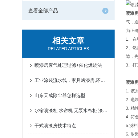
查看全部产品
喷漆
气，
为正
相关文章
1、
2、
RELATED ARTICLES
隙，
喷漆房废气处理过滤+催化燃烧法
3、
工业涂装流水线，家具烤漆房,环保设备,喷烤漆房，塑粉回收设备
喷漆
1.
山东天成除尘器怎样选型
2.
3.
水帘喷漆柜 水帘机 无泵水帘柜 漆雾净化设备简要介绍
4. 
干式喷漆房技术特点
5.
6. 