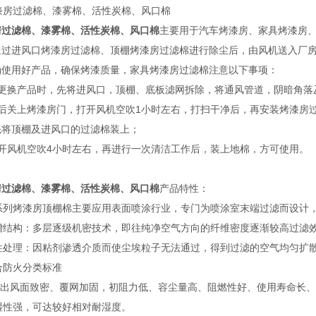
房过滤棉、漆雾棉、活性炭棉、风口棉
主要用于汽车烤漆房、家具烤漆房
通过进风口烤漆房过滤棉、顶棚烤漆房过滤棉进行除尘后，由风机送入厂
确使用好产品，确保烤漆质量，家具烤漆房过滤棉注意以下事项：
在更换产品时，先将进风口，顶棚、底板滤网拆除，将通风管道，阴暗角落
然后关上烤漆房门，打开风机空吹1小时左右，打扫干净后，再安装烤漆房
先将顶棚及进风口的过滤棉装上；
打开风机空吹4小时左右，再进行一次清洁工作后，装上地棉，方可使用。
房过滤棉、漆雾棉、活性炭棉、风口棉
产品特性：
 该系列烤漆房顶棚棉主要应用表面喷涂行业，专门为喷涂室末端过滤而设
 递增结构：多层逐级机密技术，即往纯净空气方向的纤维密度逐渐较高过滤
 粘性处理：因粘剂渗透介质而使尘埃粒子无法通过，得到过滤的空气均匀扩
符合防火分类标准
滤料出风面致密、覆网加固，初阻力低、容尘量高、阻燃性好、使用寿命长
耐湿性强，可达较好相对耐湿度。