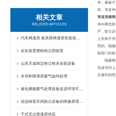
有：爆破片
统，等多种
相关文章
管道泄爆阀
RELATED ARTICLES
单向阀也称
严，除尘设
汽车烤漆房 家具喷烤漆房安装使用简介
上安检不管
势的。隔爆
反吹装置塑粉粉尘回收室
检部门的检
隔爆阀正
山东天成保定粉尘粉末涂装设备
击波传到上
生暴炸的情
水帘柜喷漆房废气如何处理
催化燃烧废气处理设备促进环境可持续发展的关键
说说铸造车间除尘设备的维修原理是什么
干式无尘喷漆房供应