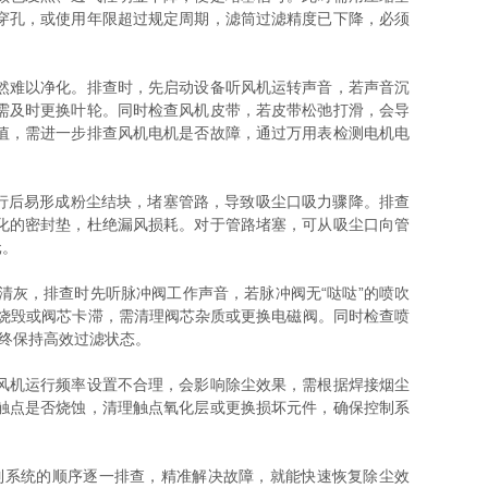
穿孔，或使用年限超过规定周期，滤筒过滤精度已下降，必须
然难以净化。排查时，先启动设备听风机运转声音，若声音沉
需及时更换叶轮。同时检查风机皮带，若皮带松弛打滑，会导
值，需进一步排查风机电机是否故障，通过万用表检测电机电
行后易形成粉尘结块，堵塞管路，导致吸尘口吸力骤降。排查
化的密封垫，杜绝漏风损耗。对于管路堵塞，可从吸尘口向管
元。
灰，排查时先听脉冲阀工作声音，若脉冲阀无“哒哒”的喷吹
线圈烧毁或阀芯卡滞，需清理阀芯杂质或更换电磁阀。同时检查喷
始终保持高效过滤状态。
风机运行频率设置不合理，会影响除尘效果，需根据焊接烟尘
触点是否烧蚀，清理触点氧化层或更换损坏元件，确保控制系
系统的顺序逐一排查，精准解决故障，就能快速恢复除尘效