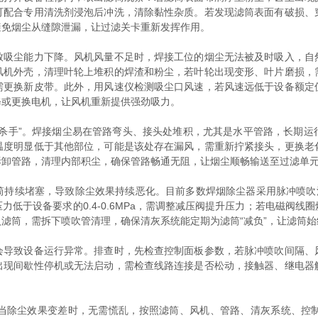
可配合专用清洗剂浸泡后冲洗，清除黏性杂质。若发现滤筒表面有破损、
避免烟尘从缝隙泄漏，让过滤关卡重新发挥作用。
尘能力下降。风机风量不足时，焊接工位的烟尘无法被及时吸入，自
风机外壳，清理叶轮上堆积的焊渣和粉尘，若叶轮出现变形、叶片磨损，
需更换新皮带。此外，用风速仪检测吸尘口风速，若风速远低于设备额定
修或更换电机，让风机重新提供强劲吸力。
手”。焊接烟尘易在管路弯头、接头处堆积，尤其是水平管路，长期运
温度明显低于其他部位，可能是该处存在漏风，需重新拧紧接头，更换老
拆卸管路，清理内部积尘，确保管路畅通无阻，让烟尘顺畅输送至过滤单
续堵塞，导致除尘效果持续恶化。目前多数焊烟除尘器采用脉冲喷吹清
低于设备要求的0.4-0.6MPa，需调整减压阀提升压力；若电磁阀
滤筒，需拆下喷吹管清理，确保清灰系统能定期为滤筒“减负”，让滤筒
致设备运行异常。排查时，先检查控制面板参数，若脉冲喷吹间隔、
出现间歇性停机或无法启动，需检查线路连接是否松动，接触器、继电器
除尘效果变差时，无需慌乱，按照滤筒、风机、管路、清灰系统、控制