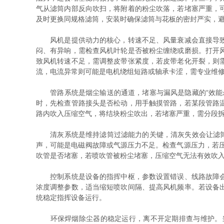
气从滤筒内部反向吹扫，将附着的粉尘吹落，若堵塞严重，
及时更换同规格滤筒，安装时确保滤筒与花板的密封严实，
风机是提供动力的核心，转速不足、风量衰减会直接导致吸
闷、有异响，需检查风机叶轮是否被粉尘缠绕或磨损。打开
致风机转速不足，需调整皮带张紧度，若皮带老化开裂，则
流，电流异常则可能是电机绕组短路或轴承卡涩，需专业维
管路系统是烟尘输送的通道，堵塞与漏风是隐藏的“效能杀
时，先检查管路接头是否松动，用手触摸管路，若某段管路
路内吹入压缩空气，将结块粉尘吹出，若堵塞严重，需分段
清灰系统是维持滤筒过滤能力的关键，清灰失效会让滤筒持
声，可能是电磁阀故障或气源压力不足。检查气源压力，若压力
吹管是否堵塞，若喷吹管被粉尘堵塞，压缩空气无法有效吹入
控制系统是设备的指挥中枢，参数设置错误、线路故障会导
浓度调整参数，适当缩短喷吹间隔、提高风机频率。若设备
统稳定指挥设备运行。
环保焊烟除尘器的稳定运行，离不开定期排查与维护。当