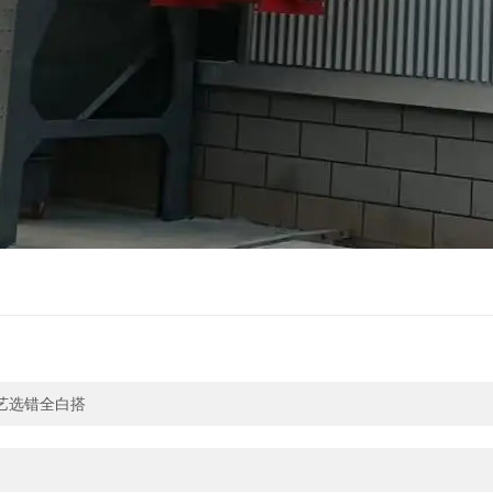
艺选错全白搭