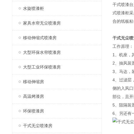
干式喷漆台
水旋喷漆柜
式喷漆柜采
合的纸板粘
家具水帘无尘喷漆房
移动伸缩式喷漆房
干式无尘喷
工作原理：
大型环保水帘喷漆房
1、机座，
2、抽风装
大型工业环保喷漆房
3、马达，
4、过滤层
移动伸缩房
侧的入风口
高温烤漆房
部位，且开
5、阻隔装
环保喷漆房
6、另还有
干式无尘喷漆房