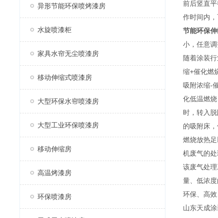
前后竖直平
异形节能环保喷烤漆房
作时间内，
水旋喷漆柜
节能环保
伸
小，任意调
家具水帘无尘喷漆房
随着涂装行
缩+催化燃
移动伸缩式喷漆房
吸附浓缩-
化低温燃烧
大型环保水帘喷漆房
时，转入脱
大型工业环保喷漆房
的吸附床，
燃烧放热足
移动伸缩房
机废气的处
该废气处理
高温烤漆房
量、低浓度
环保、高效
环保喷漆房
山东天成涂