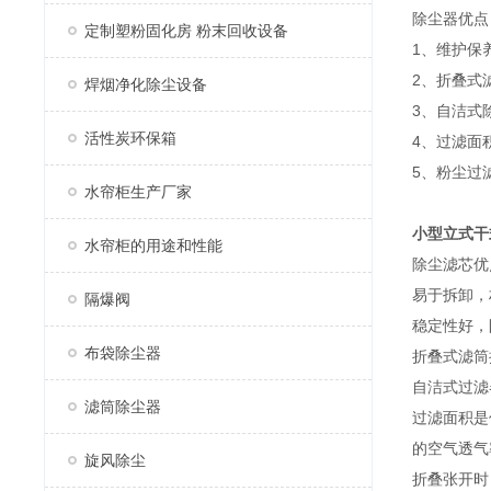
除尘器优点
定制塑粉固化房 粉末回收设备
1、维护保
2、折叠式
焊烟净化除尘设备
3、自洁式
活性炭环保箱
4、过滤面
5、粉尘过
水帘柜生产厂家
小型立式干
水帘柜的用途和性能
除尘滤芯优
易于拆卸，
隔爆阀
稳定性好，
布袋除尘器
折叠式滤筒
自洁式过滤
滤筒除尘器
过滤面积是
的空气透气
旋风除尘
折叠张开时