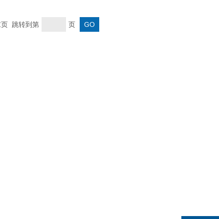
 末页 跳转到第
页