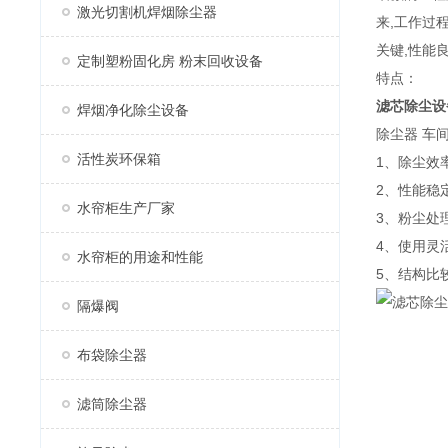
激光切割机焊烟除尘器
来,工作过
关键,性能
定制塑粉固化房 粉末回收设备
特点：
滤芯除尘设
焊烟净化除尘设备
除尘器 车
活性炭环保箱
1、除尘效
2、性能稳
水帘柜生产厂家
3、粉尘处
4、使用灵
水帘柜的用途和性能
5、结构比
隔爆阀
布袋除尘器
滤筒除尘器