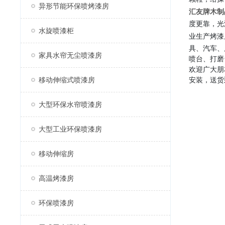
异形节能环保喷烤漆房
汇友牌
木制
度更靠，光
水旋喷漆柜
业生产烤漆
具、汽车、
家具水帘无尘喷漆房
喷台、打磨
欢迎广大朋
移动伸缩式喷漆房
安装，送货
大型环保水帘喷漆房
大型工业环保喷漆房
移动伸缩房
高温烤漆房
环保喷漆房