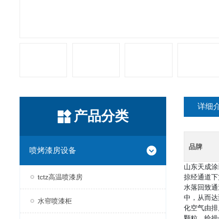
详细
产品分类
品牌
喷烤漆房设备
山东天成涂
tctz高温喷漆房
掠经通道下
水落回致通
中，从而达
水帘喷漆柜
化空气由排
颗粒，给操