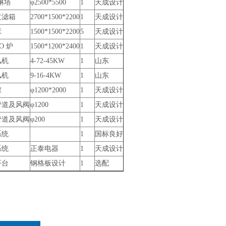
喷淋塔
φ2500*5500
1
天成设计
过滤箱
2700*1500*2200
1
天成设计
床
1500*1500*2200
5
天成设计
CO 炉
1500*1200*2400
1
天成设计
风机
4-72-45KW
1
山东
风机
9-16-4KW
1
山东
罐
φ1200*2000
1
天成设计
管道及风阀
φ1200
1
天成设计
管道及风阀
φ200
1
天成设计
系统
1
国标良好
系统
正泰电器
1
天成设计
平台
钢格板设计
1
选配