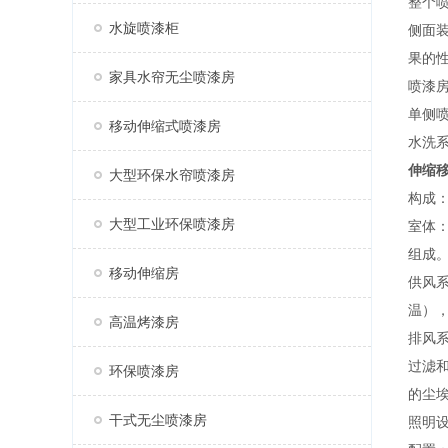
整个
水旋喷漆柜
侧面
果的性
家具水帘无尘喷漆房
喷漆
单侧
移动伸缩式喷漆房
水洗
伸缩
大型环保水帘喷漆房
构成
大型工业环保喷漆房
室体
组成
移动伸缩房
供风
温），
高温烤漆房
排风
过滤
环保喷漆房
的尘埃
干式无尘喷漆房
照明设