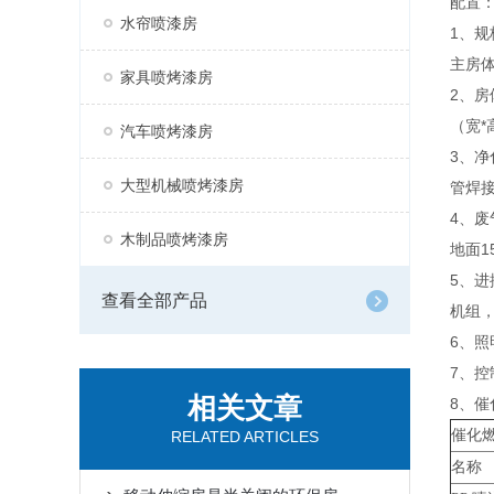
配置
水帘喷漆房
1、规
主房体内
家具喷烤漆房
2、房
（宽*
汽车喷烤漆房
3、净
大型机械喷烤漆房
管焊
4、
木制品喷烤漆房
地面1
5、进
查看全部产品
机组，
6、照
7、
相关文章
8、
催化燃烧
RELATED ARTICLES
名称