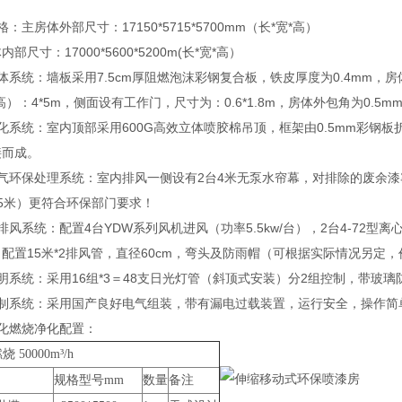
：
格：主房体外部尺寸：17150*5715*5700mm（长*宽*高）
部尺寸：17000*5600*5200m(长*宽*高）
体系统：墙板采用7.5cm厚阻燃泡沫彩钢复合板，铁皮厚度为0.4mm，房体
高）：4*5m，侧面设有工作门，尺寸为：0.6*1.8m，房体外包角为0.5
化系统：室内顶部采用600G高效立体喷胶棉吊顶，框架由0.5mm彩钢板折
接而成。
废气环保处理系统：室内排风一侧设有2台4米无泵水帘幕，对排除的废余
5米）更符合环保部门要求！
排风系统：配置4台YDW系列风机进风（功率5.5kw/台），2台4-72型
配置15米*2排风管，直径60cm，弯头及防雨帽（可根据实际情况另定
明系统：采用16组*3＝48支日光灯管（斜顶式安装）分2组控制，带玻璃
控制系统：采用国产良好电气组装，带有漏电过载装置，运行安全，操作简
催化燃烧净化配置：
 50000m³/h
规格型号mm
数量
备注