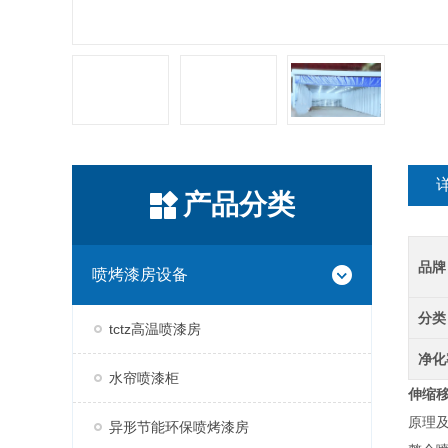
产品分类
品牌
喷烤漆房设备
分类
tctz高温喷漆房
净化
水帘喷漆柜
伸缩
原理及
异形节能环保喷烤漆房