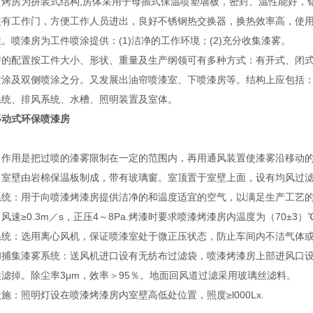
喷烤房为拼装式结构,房体采用子母插式保温喷塑墙板，密封、温性能好，
装有工作门，方便工作人员进出，良好不锈钢热交换器，换热效率高，使
。喷漆房为工件喷涂提供：(1)洁净的工作环境；(2)充分收集漆雾。
房的配置按工件大小、形状、重量及生产纲领可有多种方式：有开式、闭
喷涂及双侧喷涂之分。又发展出油帘喷漆室、下喷漆房等。结构上应包括
系统、排风系统、水槽、照明装置及室体。
移动式环保喷漆房
：
：作用是把过喷的漆雾限制在一定的范围内，再用通风装置使漆雾沿移动
。室壁由岩棉保温板制成，带有玻璃窗。室顶置于室壁上面，设有均风过
系统：用于向喷漆烤漆房提供洁净的和温度适宜的空气，以满足生产工艺的
风速≥0.3m／s，正压4～8Pa.烤漆时要求喷漆烤漆房内温度为（70±3）
系统：选用离心风机，保证喷漆室处于微正压状态，防止车间内不洁气体
和捕集漆雾系统：送风机进口设有无纺布过滤袋，喷漆烤漆房上部进风口
滤掉。除尘率3μm，效率＞95％。地面回风道过滤采用玻璃丝滤料。
施：照明灯设在喷漆烤漆房内室壁高低处位置，照度≥l000Lx.