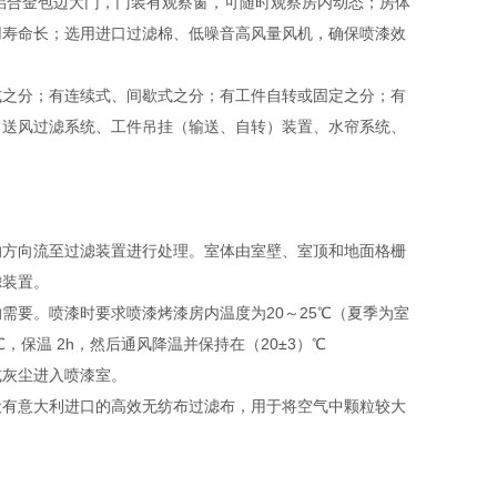
铝合金包边大门，门装有观察窗，可随时观察房内动态；房体
用寿命长；选用进口过滤棉、低噪音高风量风机，确保喷漆效
式之分；有连续式、间歇式之分；有工件自转或固定之分；有
：送风过滤系统、工件吊挂（输送、自转）装置、水帘系统、
的方向流至过滤装置进行处理。室体由室壁、室顶和地面格栅
滤装置。
需要。喷漆时要求喷漆烤漆房内温度为20～25℃（夏季为室
℃，保温 2h，然后通风降温并保持在（20±3）℃
或灰尘进入喷漆室。
设有意大利进口的高效无纺布过滤布，用于将空气中颗粒较大