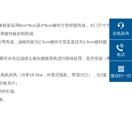
框架采用8cm*8cm及4*8cm镀锌方管焊接而成，大门尺寸为
在线咨询
mm厚镀锌板折制而成。
弯而成，滤棉托框为2.5cm镀锌方管及直径为1.6cm镀锌圆
电话
漆雾经水洗过滤排入催化燃烧系统进行除味处理，高空排放（离
离心风机排风（功率18.5kw，外置式电机，带清污口），分2套
微信扫一扫
，价格另计）。
防护灯箱。
单。