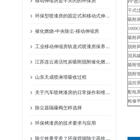
移动伸缩房是半关闭的环保房
PP 
干式
环保型喷漆房的固定式和移动式伸缩房有什么区别
吸附
1000
催化燃烧-中央除尘-移动伸缩房
吸附
工业移动伸缩房轨道式喷漆房保养方式与维护
脱附
混风
江苏连云港活性炭吸附脱附催化燃烧设备
吸附
脱附
山东天成喷淋塔吸收过程
温控
关于汽车喷烤漆房的日常操作和维护保养方法总结
配电
检修
除尘器隔爆阀怎样选择
环保烤漆房的技术要求与应用
除尘效果变差？环保焊烟除尘器故障排查方法