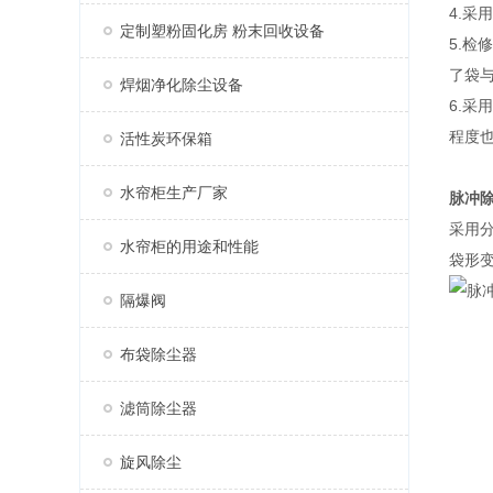
4.
定制塑粉固化房 粉末回收设备
5.
了袋
焊烟净化除尘设备
6.
程度
活性炭环保箱
水帘柜生产厂家
脉冲
采用
水帘柜的用途和性能
袋形
隔爆阀
布袋除尘器
滤筒除尘器
旋风除尘