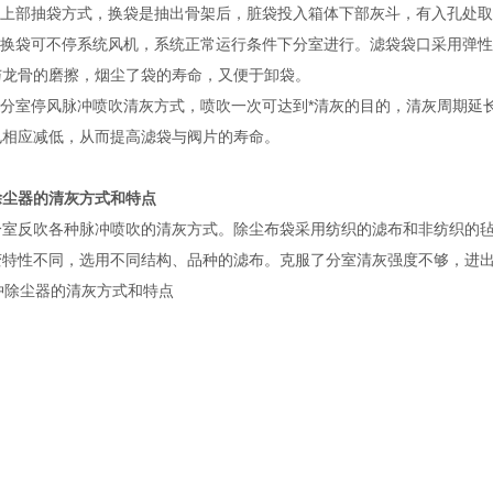
采用上部抽袋方式，换袋是抽出骨架后，脏袋投入箱体下部灰斗，有入孔处
检修换袋可不停系统风机，系统正常运行条件下分室进行。滤袋袋口采用弹
与龙骨的磨擦，烟尘了袋的寿命，又便于卸袋。
采用分室停风脉冲喷吹清灰方式，喷吹一次可达到*清灰的目的，清灰周期
也相应减低，从而提高滤袋与阀片的寿命。
除尘器的清灰方式和特点
分室反吹各种脉冲喷吹的清灰方式。除尘布袋采用纺织的滤布和非纺织的
变特性不同，选用不同结构、品种的滤布。克服了分室清灰强度不够，进