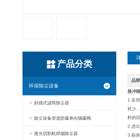
产品分类
品
环保除尘设备
脉冲
1.
斜插式滤筒除尘器
耗少
料的
除尘设备管道防爆单向隔爆阀
2.进
激光切割机焊烟除尘器
3.