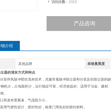
访问次数：
2313
产品咨询
详细介绍
牌
其他品牌
林格曼黑度
除尘器的清灰方式和特点
采用分室停风脉冲喷吹清灰技术，克服常规脉冲除尘器和分室反吹除尘器的
，钢耗少，占地面积少，运行稳定可靠，经济效益好。适用于冶金、建材
回收。
出口风道布置紧凑，气流阻力小。
箱体采用气密性设计，密封性好，检查门用良好的密封材料。