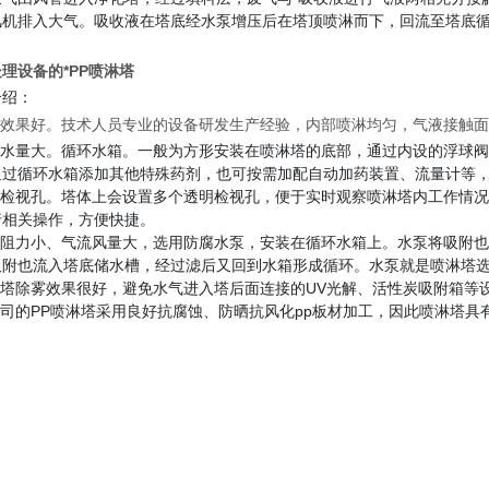
风机排入大气。吸收液在塔底经水泵增压后在塔顶喷淋而下，回流至塔底
理设备的*PP喷淋塔
介绍：
节能效果好。技术人员专业的设备研发生产经验，内部喷淋均匀，气液接触
处理水量大。循环水箱。一般为方形安装在喷淋塔的底部，通过内设的浮球
通过循环水箱添加其他特殊药剂，也可按需加配自动加药装置、流量计等
透明检视孔。塔体上会设置多个透明检视孔，便于实时观察喷淋塔内工作情
行相关操作，方便快捷。
系统阻力小、气流风量大，选用防腐水泵，安装在循环水箱上。水泵将吸附
吸附也流入塔底储水槽，经过滤后又回到水箱形成循环。水泵就是喷淋塔
喷淋塔除雾效果很好，避免水气进入塔后面连接的UV光解、活性炭吸附箱等
我公司的PP喷淋塔采用良好抗腐蚀、防晒抗风化pp板材加工，因此喷淋塔