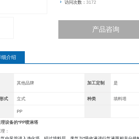
访问次数：
3172
产品咨询
详细介绍
其他品牌
加工定制
是
形式
立式
种类
填料塔
PP
理设备的*PP喷淋塔
原理：
废气由风管进入净化塔，经过填料层，废气与*吸收液进行气液两相充分接