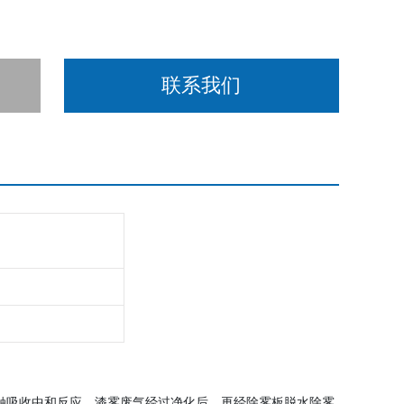
联系我们
触吸收中和反应，漆雾废气经过净化后，再经除雾板脱水除雾