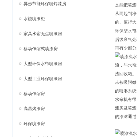
异形节能环保喷烤漆房
是能把喷漆
从而起到净
水旋喷漆柜
的、值得大
环保型水帘
家具水帘无尘喷漆房
后级废气处
再有少部分
移动伸缩式喷漆房
大型环保水帘喷漆房
浪，与水帘
渣回收箱。
大型工业环保喷漆房
未被吸附微
的喷淋系统
移动伸缩房
水帘机有很
漆房及喷漆
高温烤漆房
的漆沫通过
环保喷漆房