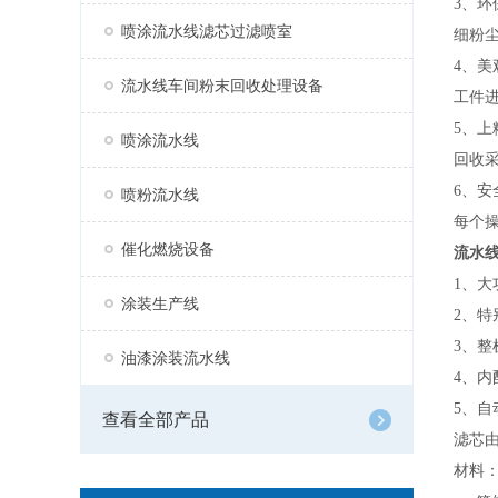
3、环
喷涂流水线滤芯过滤喷室
细粉
4、美
流水线车间粉末回收处理设备
工件
5、上
喷涂流水线
回收
6、安
喷粉流水线
每个
催化燃烧设备
流水
1、
涂装生产线
2、
3、
油漆涂装流水线
4、
5、
查看全部产品
滤芯
材料