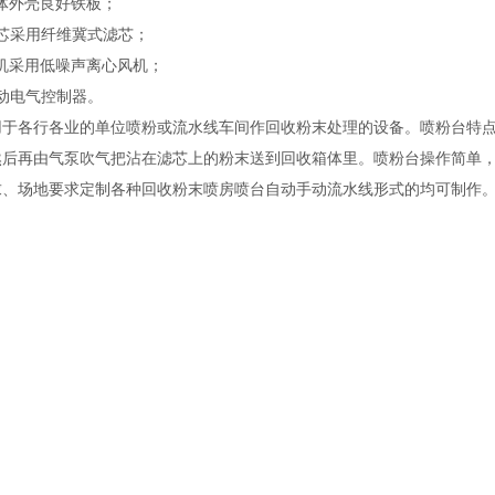
体外壳良好铁板；
滤芯采用纤维冀式滤芯；
风机采用低噪声离心风机；
动电气控制器。
用于各行各业的单位喷粉或流水线车间作回收粉末处理的设备。喷粉台特
然后再由气泵吹气把沾在滤芯上的粉末送到回收箱体里。喷粉台操作简单
求、场地要求定制各种回收粉末喷房喷台自动手动流水线形式的均可制作