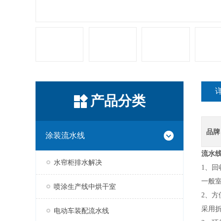
产品分类
品牌
涂装流水线
流水
水帘柜排水解决
1、回
一般室
喷涂生产线中烘干室
2、方
采用
电动车装配流水线