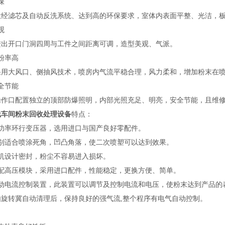
保
尘经滤芯及自动反洗系统、达到高的环保要求，室体内表面平整、光洁，
观
进出开口门洞四周与工件之间距离可调，造型美观、气派。
粉率高
采用大风口、侧抽风技术，喷房内气流平稳合理，风力柔和，增加粉末在
全节能
操作口配置独立的顶部防爆照明，内部光照充足、明亮，安全节能，且维
线车间粉末回收处理设备
特点：
大功率环行变压器，选用进口与国产良好零配件。
特别适合喷涂死角，凹凸角落，使二次喷塑可以达到效果。
整机设计密封，粉尘不容易进入损坏。
内配高压模块，采用进口配件，性能稳定，更换方便、简单。
自动电流控制装置，此装置可以调节及控制电流和电压，使粉末达到产品的
由旋转冀自动清理后，保持良好的强气流,整个程序有电气自动控制。
：