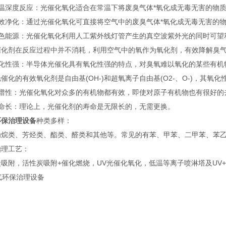
低温深度反应：光催化氧化适合在常温下将废臭气体*氧化成无毒无害的物
有效净化：通过光催化氧化可直接将空气中的废臭气体*氧化成无毒无害的
绿色能源：光催化氧化利用人工紫外线灯管产生的真空波紫外光的同时可望
催化剂在反应过程中并不消耗，利用空气中的氧作为氧化剂，有效降解臭
氧化性强：半导体光催化具有氧化性强的特点，对臭氧难以氧化的某些有机
催化的有效氧化剂是自由基(OH-)和超氧离子自由基(O2-、O-)，其氧
广谱性：光催化氧化对众多的有机物都有效，即使对原子有机物也有很好的
寿命长：理论上，光催化剂的寿命是无限长的，无需更换。
环保治理设备
种类多样：
为烷类、芳烃类、酯类、醛类和其他等。常见的有苯、甲苯、二甲苯、苯
治理工艺：
吸附，活性炭吸附+催化燃烧，UV光催化氧化，低温等离子喷淋塔及UV