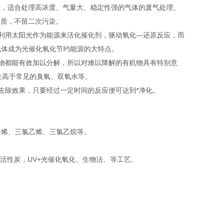
质，适合处理高浓度、气量大、稳定性强的气体的废气处理。
物质，不留二次污染。
利用太阳光作为能源来活化催化剂，驱动氧化—还原反应，而
气体成为光催化氧化节约能源的大特点。
物都能有效加以分解，所以对难以降解的有机物具有特别意
化性高于常见的臭氧、双氧水等。
去除效果，只要经过一定时间的反应便可达到*净化。
乙烯、三氯乙烯、三氯乙烷等。
+活性炭，UV+光催化氧化、生物法、等工艺。