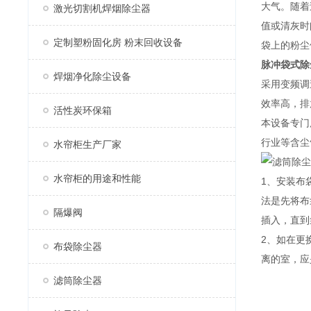
大气。随着
激光切割机焊烟除尘器
值或清灰时
定制塑粉固化房 粉末回收设备
袋上的粉尘
脉冲袋式除
焊烟净化除尘设备
采用变频调
效率高，排
活性炭环保箱
本设备专门
行业等含尘
水帘柜生产厂家
水帘柜的用途和性能
1、安装布
法是先将布
隔爆阀
插入，直到
2、如在更
布袋除尘器
离的室，应
滤筒除尘器