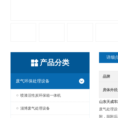
详细
产品分类
品牌
废气环保处理设备
房体外径
喷漆活性炭环保箱一体机
山东天成
车
淄博废气处理设备
废气处理设
附，脱附后