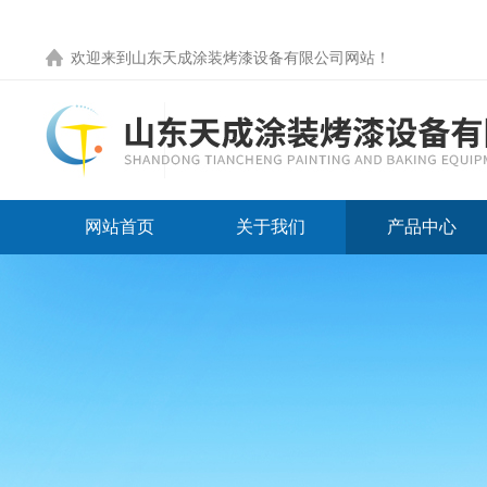
欢迎来到
山东天成涂装烤漆设备有限公司网站
！
网站首页
关于我们
产品中心