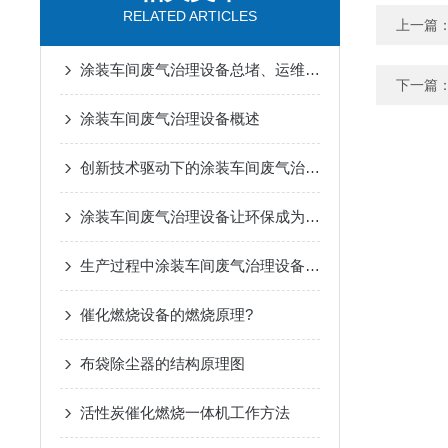
RELATED ARTICLES
上一篇
涂装车间废气治理设备总堵、运维贵？预处理工艺选错全白搭
下一篇
涂装车间废气治理设备概述
创新技术驱动下的涂装车间废气治理设备
涂装车间废气治理设备让环保成为生产的“必修课”
生产过程中涂装车间废气治理设备起着重要作用
催化燃烧设备的燃烧原理?
布袋除尘器的结构原理图
活性炭催化燃烧一体机工作方法