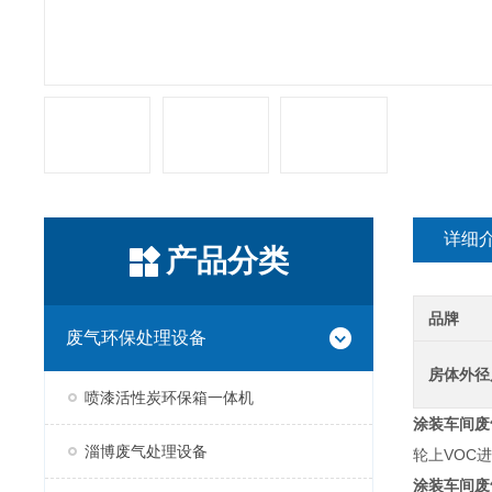
详细
产品分类
品牌
废气环保处理设备
房体外径
喷漆活性炭环保箱一体机
涂装车间废
淄博废气处理设备
轮上VOC
涂装车间废