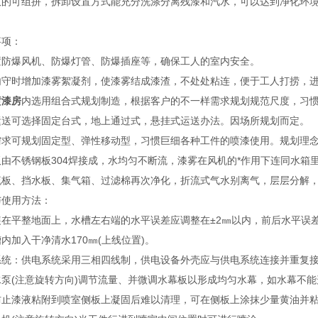
板的可组拼，拆卸设置方式能充分洗涤分离残漆和汽水，可以达到净化环
事项：
置防爆风机、防爆灯管、防爆插座等，确保工人的室内安全。
内守时增加漆雾絮凝剂，使漆雾结成漆渣，不处处粘连，便于工人打捞，
喷漆房
内选用组合式规划制造，根据客户的不一样需求规划规范尺度，习
运送可选择固定台式，地上通过式，悬挂式运送办法。因场所规划而定。
需求可规划固定型、弹性移动型，习惯巨细各种工件的喷漆使用。规划理
板由不锈钢板304焊接成，水均匀不断流，漆雾在风机的*作用下连同水
流板、挡水板、集气箱、过滤棉再次净化，折流式气水别离气，层层分解，
与使用方法：
装在平整地面上，水槽左右端的水平误差应调整在±2㎜以内，前后水平误差
内加入干净清水170㎜(上线位置)。
系统：供电系统采用三相四线制，供电设备外壳应与供电系统连接并重复接
水泵(注意旋转方向)调节流量、并微调水幕板以形成均匀水幕，如水幕不
防止漆液粘附到喷室侧板上凝固后难以清理，可在侧板上涂抹少量黄油并