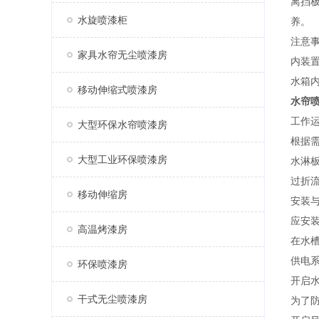
离挡
水旋喷漆柜
养。
注意
家具水帘无尘喷漆房
内装
水箱
移动伸缩式喷漆房
水帘
工作
大型环保水帘喷漆房
根据
大型工业环保喷漆房
水淋
过折
移动伸缩房
安装
应安
高温烤漆房
在水槽
供电
环保喷漆房
开启
干式无尘喷漆房
为了