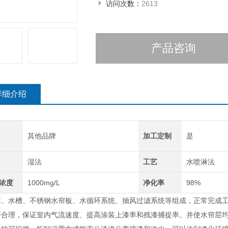
访问次数：
2613
产品咨询
详细介绍
其他品牌
加工定制
是
湿法
工艺
水喷淋法
浓度
1000mg/L
净化率
98%
体、水槽、不锈钢水帘板、水循环系统、抽风过滤系统等组成，正常完成
好合理，保证室内气流速度、提高涂装上漆率和残漆捕捉率。并使水帘层