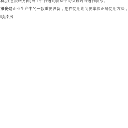
风机(注意旋转方向)当工件行进到喷室中间位置时可进行喷涂。
喷漆房
是企业生产中的一款重要设备，您在使用期间要掌握正确使用方法