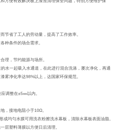
境和方便有效解决板上漆渣清理保全问题，特别方便维护保
进而节省了工人的劳动量，提高了工作效率。
惯各种条件的场合需求。
念合理，节约能源与场所。
箱里的水一起吸入水通道，在此进行混合洗涤，屡次净化，再通
漆雾净化率达98%以上，达国家环保规范。
应调整在±5㎜以内。
地，接地电阻小于10Ω。
能形成均匀水膜可用洗衣粉擦洗水幕板，清除水幕板表面油脂。
粘一层塑料薄膜以方便日后清理。