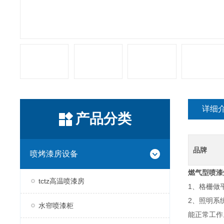
详细
产品分类
品牌
喷烤漆房设备
燃气型喷漆
tctz高温喷漆房
1、格栅做
2、照明系
水帘喷漆柜
能正常工作