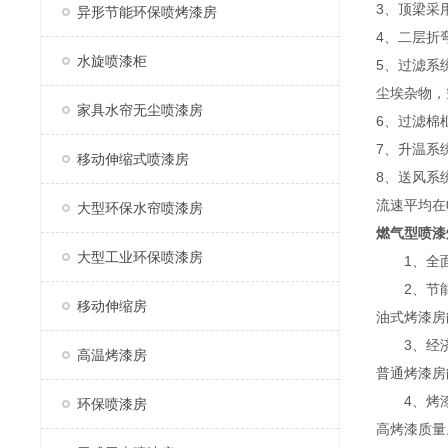
3、顶梁采
异形节能环保喷烤漆房
4、二层折
水旋喷漆柜
5、过滤系
尘埃杂物，
家具水帘无尘喷漆房
6、过滤棉
7、升温系
移动伸缩式喷漆房
8、送风系
流速平均在0
大型环保水帘喷漆房
燃气型喷漆
大型工业环保喷漆房
1、全面采
2、节能碳
移动伸缩房
油式烤漆房
3、经济实
高温烤漆房
普通烤漆房
4、烤漆效
环保喷漆房
高烤漆质量