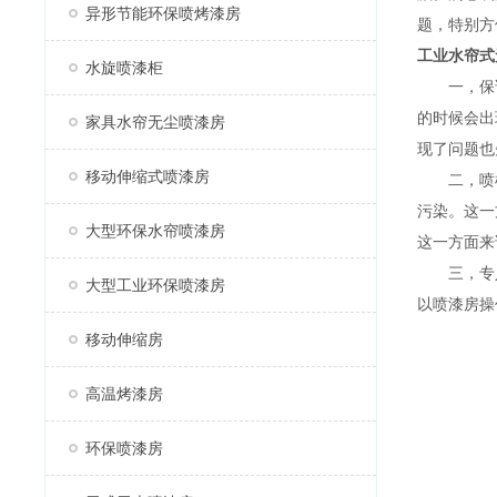
异形节能环保喷烤漆房
题，特别方
工业水帘式
水旋喷漆柜
一，保证
的时候会出
家具水帘无尘喷漆房
现了问题也
移动伸缩式喷漆房
二，喷枪
污染。这一
大型环保水帘喷漆房
这一方面来
三，专人
大型工业环保喷漆房
以喷漆房操
移动伸缩房
高温烤漆房
环保喷漆房