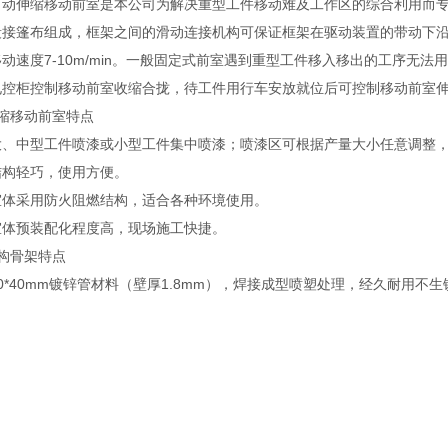
自动伸缩移动前室是本公司为解决重型工件移动难及工作区的综合利用而
段接篷布组成，框架之间的滑动连接机构可保证框架在驱动装置的带动下
动速度7-10m/min。一般固定式前室遇到重型工件移入移出的工序无
电控柜控制移动前室收缩合拢，待工件用行车安放就位后可控制移动前室伸
伸缩移动前室特点
大、中型工件喷漆或小型工件集中喷漆；喷漆区可根据产量大小任意调整
结构轻巧，使用方便。
室体采用防火阻燃结构，适合各种环境使用。
室体预装配化程度高，现场施工快捷。
构骨架特点
0*40mm镀锌管材料（壁厚1.8mm），焊接成型喷塑处理，经久耐用不生