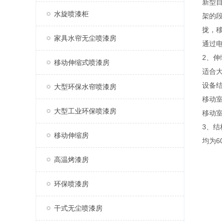
新型
水旋喷漆柜
架的
拢，移
家具水帘无尘喷漆房
通过
2、
移动伸缩式喷漆房
适合
设备
大型环保水帘喷漆房
移动
大型工业环保喷漆房
移动
3、结
移动伸缩房
均为6
高温烤漆房
环保喷漆房
干式无尘喷漆房