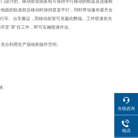
专门设计的。移动前室由多组可保持平行移动的框架及连接框
沿地面的轨道前后移动时保持竖直平行，同时带动篷布展开合
法用行车、台车搬运，而移动前室可克服此弊端。工件喷漆前先
开至“罩"住工件，即可实施喷漆作业。
，充分利用生产场地和操作空间。
锈.
在线咨询
电话