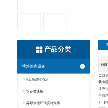
产品分类
品牌
喷烤漆房设备
全自
tctz高温喷漆房
装有
述应为
水帘喷漆柜
全自
1、
异形节能环保喷烤漆房