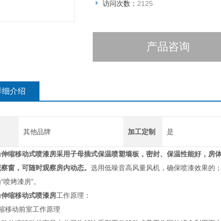
访问次数：
2125
产品咨询
详细介绍
其他品牌
加工定制
是
动
伸缩移动式喷漆房
采用子母插式保温喷塑墙板，密封、保温性能好，房
观察窗，可随时观察房内动态。
选用低噪音高风量风机，确保喷漆效果的；
“喷烤漆房"。
动
伸缩移动式喷漆房
工作原理：
伸缩移动前室工作原理