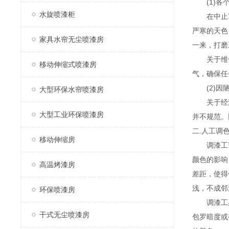
(1)各个
水旋喷漆柜
在中止车
严寒的天色
家具水帘无尘喷漆房
一来，打磨
关于维修
移动伸缩式喷漆房
气，确保任
(2)因陋
大型环保水帘喷漆房
关于经济
大型工业环保喷漆房
并不规范。
二.人工调
移动伸缩房
调漆工艺
颜色的影响
高温烤漆房
差距，使得
浅，不成邻
环保喷漆房
调漆工必
干式无尘喷漆房
包罗暗度或