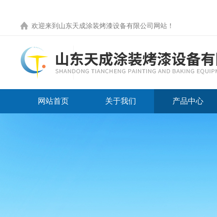
欢迎来到
山东天成涂装烤漆设备有限公司网站
！
网站首页
关于我们
产品中心