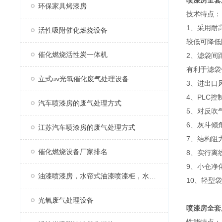
喷漆房全套
环保家具烤漆房
技术特点：
1、采用耐
活性吸附催化燃烧设备
较低可降低
催化燃烧活性炭一体机
2、滤袋间
有利于滤袋
立式uv光氧催化废气处理设备
3、进出口
4、PLC
汽车喷漆房的废气处理方式
5、对反吹
6、灰斗倾
江苏汽车喷漆房的废气处理方式
7、结构阻
催化燃烧设备厂家排名
8、实行离
9、小仓净
油漆喷漆房，水帘式油漆喷漆柜，水帘柜
10、轻型
光氧废气处理设备
喷漆房全套