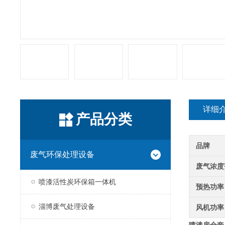
详细
产品分类
品牌
废气环保处理设备
废气浓度
喷漆活性炭环保箱一体机
预热功率
淄博废气处理设备
风机功率