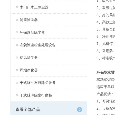
1、吸气臂
木门厂木工除尘器
2、双级过
3、好的风
滤筒除尘器
4、高效过
5、具备全
环保焊烟除尘器
6、净化器过
7、风机停
布袋除尘粉尘处理设备
8、采用防
旋风除尘器
9、标准吸
焊烟净化器
环保型双臂
移动式焊接
干式脉冲布袋除尘设备
适应于单双
产品优势：
干式脉冲除尘打磨柜
1、可灵活
2、设备配
查看全部产品