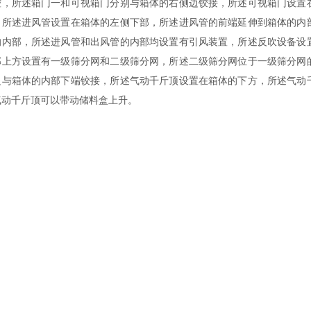
腔，所述箱门一和可视箱门分别与箱体的右侧边铰接，所述可视箱门设置
，所述进风管设置在箱体的左侧下部，所述进风管的前端延伸到箱体的内
的内部，所述进风管和出风管的内部均设置有引风装置，所述反吹设备设
部上方设置有一级筛分网和二级筛分网，所述二级筛分网位于一级筛分网
边与箱体的内部下端铰接，所述气动千斤顶设置在箱体的下方，所述气动
气动千斤顶可以带动储料盒上升。