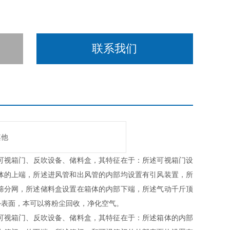
联系我们
其他
可视箱门、反吹设备、储料盒，其特征在于：所述可视箱门设
体的上端，所述进风管和出风管的内部均设置有引风装置，所
筛分网，所述储料盒设置在箱体的内部下端，所述气动千斤顶
外表面，本可以将粉尘回收，净化空气。
可视箱门、反吹设备、储料盒，其特征在于：所述箱体的内部