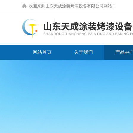
欢迎来到
山东天成涂装烤漆设备有限公司网站
！
网站首页
关于我们
产品中