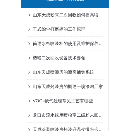
山东天成粉末二次回收如何提高喷涂设备的效率
干式除尘打磨柜的工作原理
简述水帘喷漆柜的使用及维护保养方法
塑粉二次回收设备技术要领
山东天成喷漆房的漆雾捕集系统
山东天成烤漆房的概述—喷漆房厂家
VOCs废气处理常见工艺有哪些
龙口市流水线用喷粉室二级粉末回收柜使用效果
天成涂装喷漆房烤漆升温变慢怎么解决