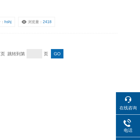
号：
hshj
浏览量：
2418
 末页 跳转到第
页
在线咨询
电话