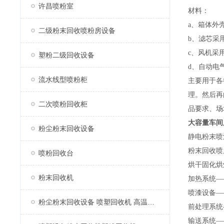
许昌喷粉室
材料：
a、箱体外
二级粉末回收喷粉房设备
b、滤芯采
c、风机采
塑粉二级回收设备
d、自动电
流水线型喷粉柜
主要用于各
理。然后再
二次喷粉回收柜
品要求、场
大容量
车间
粉尘粉末回收设备
静电粉末喷
粉末回收喷
喷粉回收台
烘干固化烘
粉末回收机
加热系统—
喷漆设备—
粉尘粉末回收设备 喷塑回收机 高温固化烤漆房喷塑机
前处理系统
输送系统—