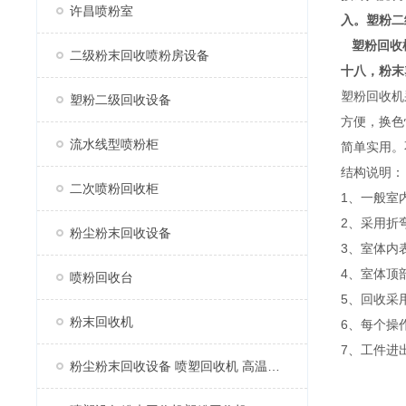
许昌喷粉室
入。
塑粉二
塑粉回收机
二级粉末回收喷粉房设备
十八，粉末
塑粉回收机
塑粉二级回收设备
方便，换色
流水线型喷粉柜
简单实用。
结构说明：
二次喷粉回收柜
1、一般室
2、采用折
粉尘粉末回收设备
3、室体内
4、室体顶
喷粉回收台
5、回收采
粉末回收机
6、每个操
7、工件进
粉尘粉末回收设备 喷塑回收机 高温固化烤漆房喷塑机