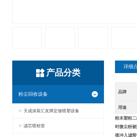
详细
产品分类
品牌
粉尘回收设备
用途
天成涂装汇友牌定做喷塑设备
粉末
塑粉二
滤芯喷粉室
时微尘粉被
接冲入滤筒