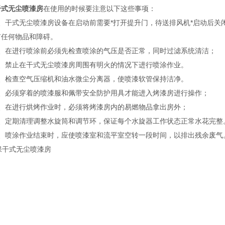
干式无尘喷漆房
在使用的时候要注意以下这些事项：
干式无尘喷漆房设备在启动前需要*打开提升门，待送排风机*启动后关
有任何物品和障碍。
在进行喷涂前必须先检查喷涂的气压是否正常，同时过滤系统清洁；
禁止在干式无尘喷漆房周围有明火的情况下进行喷涂作业。
检查空气压缩机和油水微尘分离器，使喷漆软管保持洁净。
必须穿着的喷漆服和佩带安全防护用具才能进入烤漆房进行操作；
在进行烘烤作业时，必须将烤漆房内的易燃物品拿出房外；
定期清理调整水旋筒和调节环，保证每个水旋器工作状态正常水花完整
喷涂作业结束时，应使喷漆室和流平室空转一段时间，以排出残余废气