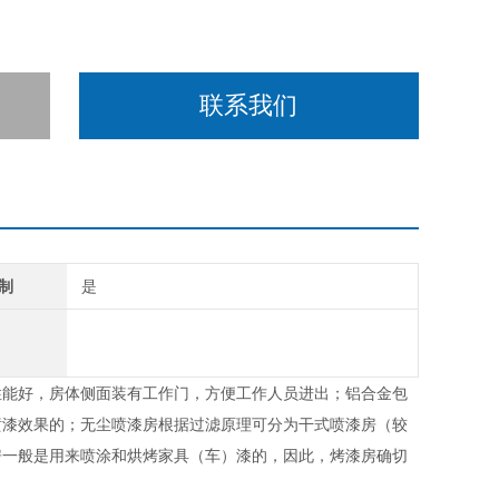
联系我们
制
是
性能好，房体侧面装有工作门，方便工作人员进出；铝合金包
喷漆效果的；无尘喷漆房根据过滤原理可分为干式喷漆房（较
房一般是用来喷涂和烘烤家具（车）漆的，因此，烤漆房确切