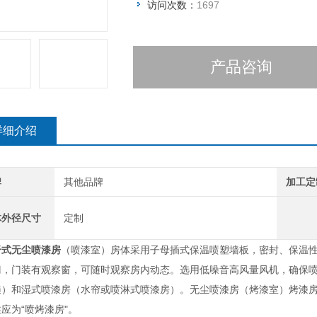
访问次数：
1697
产品咨询
详细介绍
牌
其他品牌
加工定
体外径尺寸
定制
干式无尘喷漆房
（喷漆室）房体采用子母插式保温喷塑墙板，密封、保温
门，门装有观察窗，可随时观察房内动态。选用低噪音高风量风机，确保
遍）和湿式喷漆房（水帘或喷淋式喷漆房）。无尘喷漆房（烤漆室）烤漆
应为“喷烤漆房"。