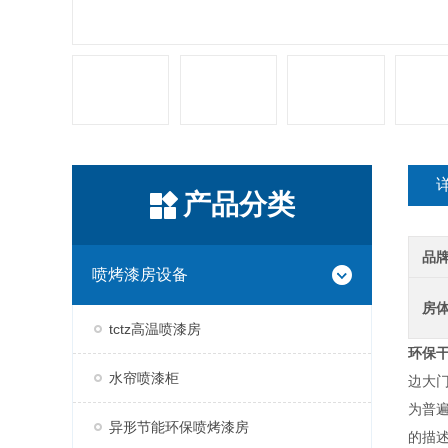
产品分类
品
喷烤漆房设备
房
tctz高温喷漆房
环保
水帘喷漆柜
边大
为普
异形节能环保喷烤漆房
的描述