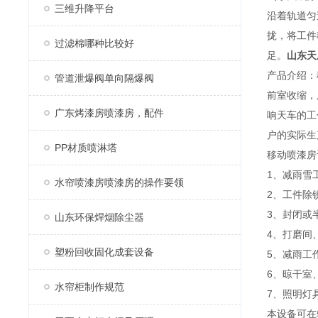
三维升降平台
沿着轨道匀
拢，将工件
过滤棉哪种比较好
足。
山东天
产品介绍：
管道泄爆阀单向隔爆阀
前室收缩，
广东烤漆房喷漆房，配件
响天车的工
户的实际生
PP材质喷淋塔
移动喷漆房
1、减雨雪
水帘喷漆房喷漆房的操作要领
2、工件除
3、封闭或
山东环保焊烟除尘器
4、打磨间
塑粉回收固化成套设备
5、减雨工
6、晾干室
水帘柜制作规范
7、照明灯
本设备可在