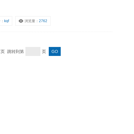
号：
kqf
浏览量：
2762
 末页 跳转到第
页