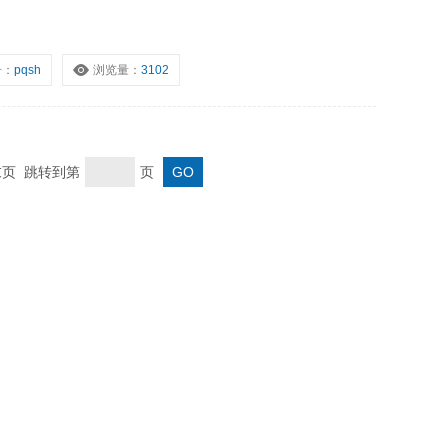
号：
pqsh
浏览量：
3102
 末页 跳转到第
页