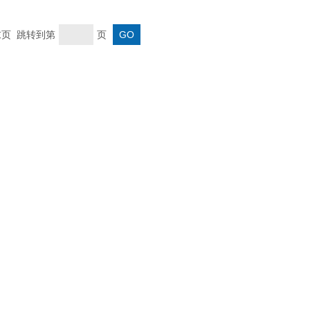
 末页 跳转到第
页