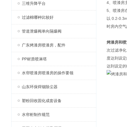
4、喷漆房
三维升降平台
5、喷漆房
过滤棉哪种比较好
以 0.2
时房内空气
管道泄爆阀单向隔爆阀
烤漆房和喷
广东烤漆房喷漆房，配件
次过滤净化
度达到设定
PP材质喷淋塔
达到设定的
水帘喷漆房喷漆房的操作要领
山东环保焊烟除尘器
塑粉回收固化成套设备
水帘柜制作规范