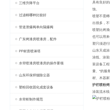
具有良好的
三维升降平台
蚀。
过滤棉哪种比较好
喷塑不需稀
出很多，不
管道泄爆阀单向隔爆阀
喷塑比烤漆
也可以用来
广东烤漆房喷漆房，配件
塑只须进行
山东天成涂
PP材质喷淋塔
涂线、涂装
水帘喷漆房喷漆房的操作要领
装设备工程
量、*的服
山东环保焊烟除尘器
材、木器家
护栏喷粉烤
塑粉回收固化成套设备
涂装流水线
水帘柜制作规范