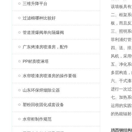
三维升降平台
该墙板具有
二、框架系
过滤棉哪种比较好
板，而且反
三、照明系
管道泄爆阀单向隔爆阀
菲利浦灯管
广东烤漆房喷漆房，配件
四、送、排
风机，采用
PP材质喷淋塔
五、净化系
多层构造，
水帘喷漆房喷漆房的操作要领
六、干式漆
进行一次过
山东环保焊烟除尘器
七、加热系
塑粉回收固化成套设备
运用的实践
的热能辐射
水帘柜制作规范
鸡西
钢结构