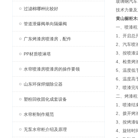
玻璃钢汽车
过滤棉哪种比较好
技术力量及
黄山
橱柜木
管道泄爆阀单向隔爆阀
一、喷漆程
1、开启总
广东烤漆房喷漆房，配件
2、汽车喷
3、按喷漆
PP材质喷淋塔
4、检查烤
水帘喷漆房喷漆房的操作要领
5、温度低
6、温度高
山东环保焊烟除尘器
7、喷漆完
二、烤漆程
塑粉回收固化成套设备
1、喷漆结
2、拨开烤
水帘柜制作规范
3、按烤漆
无泵水帘柜介绍及原理
4、旋转时