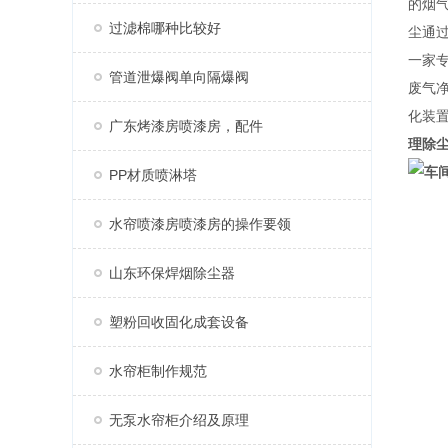
的烟
过滤棉哪种比较好
尘通
一家
管道泄爆阀单向隔爆阀
废气
化装
广东烤漆房喷漆房，配件
理除
PP材质喷淋塔
水帘喷漆房喷漆房的操作要领
山东环保焊烟除尘器
塑粉回收固化成套设备
水帘柜制作规范
无泵水帘柜介绍及原理