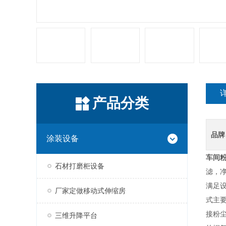
产品分类
品牌
涂装设备
车间
石材打磨柜设备
滤，
满足
厂家定做移动式伸缩房
式主
接粉
三维升降平台