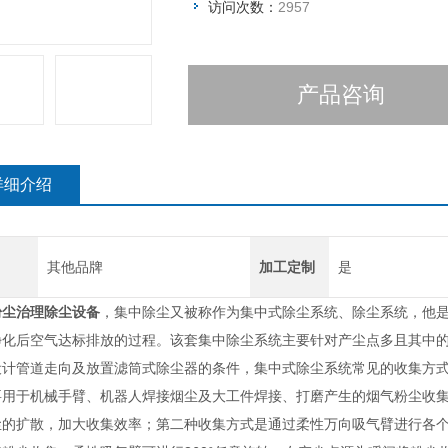
访问次数：
2957
产品咨询
详细介绍
其他品牌
加工定制
是
粉尘治理除尘设备
，集中除尘又被称作为集中式除尘系统、除尘系统，他
净化后空气达标排放的过程。该套集中除尘系统主要针对产尘点多且其中
设计管道走向及放置滤筒式除尘器的条件，集中式除尘系统常见的收集方式
要用于机械手臂、机器人焊接烟尘及大工件焊接、打磨产生的烟气粉尘收
尘的扩散，加大收集效率；第二种收集方式是通过柔性万向吸气臂进行各