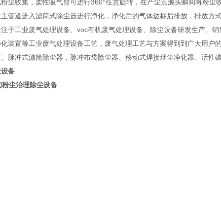
气粉尘收集，柔性吸气臂可进行360°任意旋转，在产尘点源头瞬间将粉
过主管道进入滤筒式除尘器进行净化，净化后的气体达标后排放，排放方式
专注于工业废气处理设备、voc有机废气处理设备、除尘设备研发生产、
净化装置等工业废气处理设备工艺，废气处理工艺与方案得到到广大用户
置、脉冲式滤筒除尘器，脉冲布袋除尘器、移动式焊接烟尘净化器、活性
尘设备