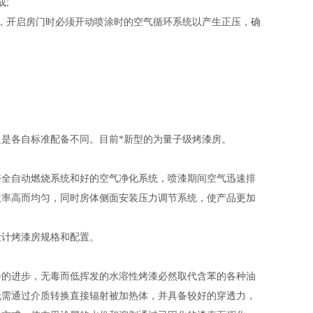
;
，开启房门时必须开动喷涂时的空气循环系统以产生正压，确
是各自标准配备不同。目前*新型的为量子级烤漆房。
好全自动燃烧系统和好的空气净化系统，喷漆期间空气迅速排
效率高而均匀，同时房体侧面安装压力调节系统，使产品更加
设计烤漆房规格和配置。
会的进步，无毒而低挥发的水溶性烤漆必然取代含苯的各种油
无需通过介质转换直接辐射被加热体，并具备较好的穿透力，