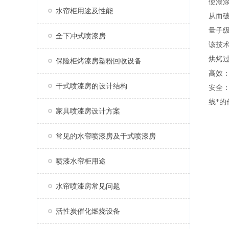
使漆
水帘柜用途及性能
从而
量子
全下冲式喷漆房
该技术
烘烤
保险柜烤漆房塑粉回收设备
高效：
干式喷漆房的设计结构
安全
线*
家具喷漆房设计方案
常见的水帘喷漆房及干式喷漆房
喷漆水帘柜用途
水帘喷漆房常见问题
活性炭催化燃烧设备