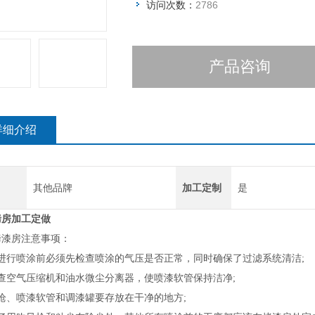
访问次数：
2786
产品咨询
详细介绍
其他品牌
加工定制
是
烤房
加工定做
烤漆房注意事项：
在进行喷涂前必须先检查喷涂的气压是否正常，同时确保了过滤系统清洁;
检查空气压缩机和油水微尘分离器，使喷漆软管保持洁净;
枪、喷漆软管和调漆罐要存放在干净的地方;