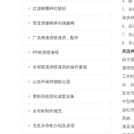
4、
过滤棉哪种比较好
5、
保房外
管道泄爆阀单向隔爆阀
6、
7、
广东烤漆房喷漆房，配件
8、
高温
PP材质喷淋塔
由于
水帘喷漆房喷漆房的操作要领
通用
工作
山东环保焊烟除尘器
出，
安全
塑粉回收固化成套设备
中型
远红
水帘柜制作规范
高效
无泵水帘柜介绍及原理
漆及