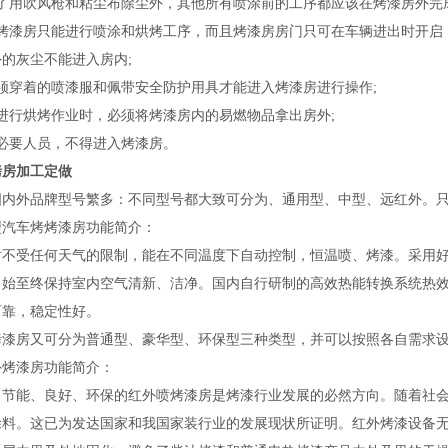
除了用吹风枪和粘尘布除尘外，其他所有喷涂前的工序都应该在烤漆房外完成
在烤漆房只能进行喷涂和烘烤工序，而且烤漆房房门只可在车辆进出时开启
的灰尘不能进入房内;
必须穿着的喷漆服和佩带安全防护用具才能进入烤漆房进行操作;
在进行烘烤作业时，必须将烤漆房内的易燃物品拿出房外;
非必要人员，不得进入烤漆房。
烤房
加工定做
国内外品牌型号繁多：不同型号都大致可分为、通用型、中型、远红外。只
型汽车烤烤漆房功能简介：
时不受任何天气的限制，能在不同温度下自动控制，恒温喷、烤漆。采用
自始至终保持室内空气清新、洁净。国内自行研制的高效热能转换系统热
可靠，稳定性好。
烤漆房又可分为普通型、豪华型、环保型三种类型，并可以按照各自需求
外烤漆房功能简介：
、节能、良好、环保的红外喷烤漆房是烤漆行业发展的必然方向。随着社
涂料。这已为发达国家和我国家装行业的发展现状所证明。红外烤漆设备