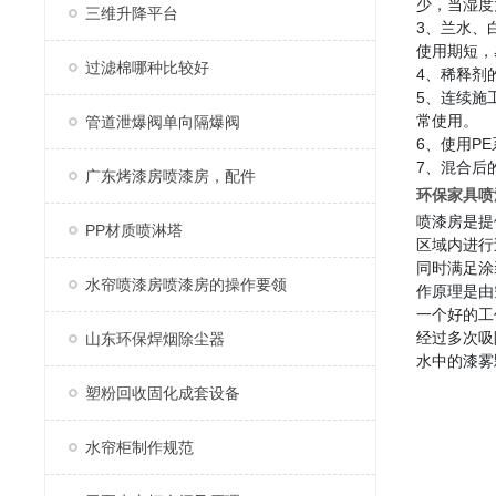
少，当湿度
三维升降平台
3、兰水、
使用期短，
过滤棉哪种比较好
4、稀释剂
5、连续施
常使用。
管道泄爆阀单向隔爆阀
6、使用P
7、混合后
广东烤漆房喷漆房，配件
环保家具喷
喷漆房是提
PP材质喷淋塔
区域内进行
同时满足涂
水帘喷漆房喷漆房的操作要领
作原理是由
一个好的工
经过多次吸
山东环保焊烟除尘器
水中的漆雾
塑粉回收固化成套设备
水帘柜制作规范