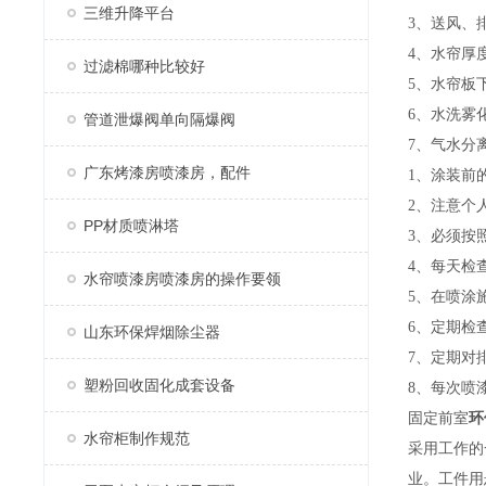
三维升降平台
3、送风、
4、水帘厚
过滤棉哪种比较好
5、水帘板
6、水洗雾
管道泄爆阀单向隔爆阀
7、气水分
广东烤漆房喷漆房，配件
1、涂装前
2、注意个
PP材质喷淋塔
3、必须按
4、每天检
水帘喷漆房喷漆房的操作要领
5、在喷涂
6、定期检
山东环保焊烟除尘器
7、定期对
塑粉回收固化成套设备
8、每次喷
固定前室
环
水帘柜制作规范
采用工作的
业。工件用