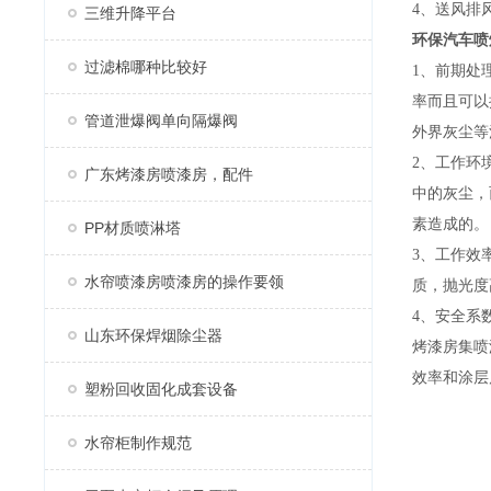
4、送风排
三维升降平台
环保汽车喷
过滤棉哪种比较好
1、前期处
率而且可以
管道泄爆阀单向隔爆阀
外界灰尘等
2、工作环
广东烤漆房喷漆房，配件
中的灰尘，
素造成的。
PP材质喷淋塔
3、工作效
水帘喷漆房喷漆房的操作要领
质，抛光度
4、安全系
山东环保焊烟除尘器
烤漆房集喷
效率和涂层
塑粉回收固化成套设备
水帘柜制作规范