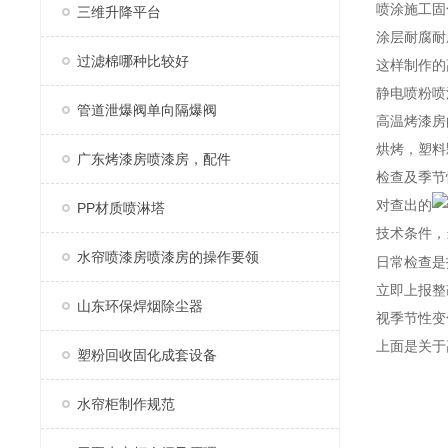
喷涂施工固
三维升降平台
涂层耐腐耐磨
过滤棉哪种比较好
这样制作的
静电喷粉喷
管道泄爆阀单向隔爆阀
高温烤漆房
烘烤，塑料
广东烤漆房喷漆房，配件
检查及季节
对查出的
PP材质喷淋塔
技术条件，
水帘喷漆房喷漆房的操作要领
日常检查是
立即上报整
山东环保焊烟除尘器
视季节性变
上面是关于
塑粉回收固化成套设备
水帘柜制作规范