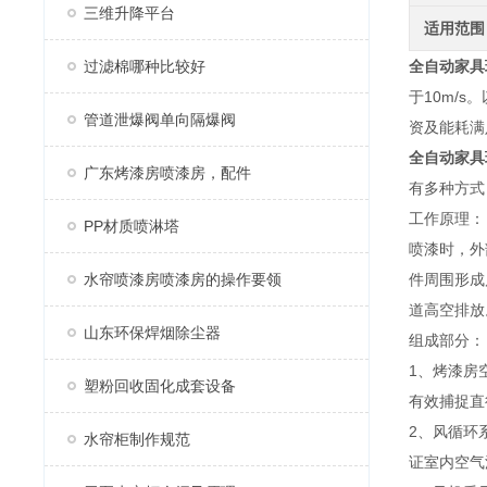
三维升降平台
适用范围
过滤棉哪种比较好
全自动
家具
于10m/
管道泄爆阀单向隔爆阀
资及能耗满
全自动
家具
广东烤漆房喷漆房，配件
有多种方式
工作原理：
PP材质喷淋塔
喷漆时，外
水帘喷漆房喷漆房的操作要领
件周围形成
道高空排放
山东环保焊烟除尘器
组成部分：
1、烤漆房
塑粉回收固化成套设备
有效捕捉直
2、风循环
水帘柜制作规范
证室内空气