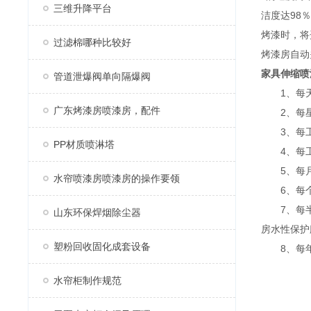
三维升降平台
洁度达98
烤漆时，将
过滤棉哪种比较好
烤漆房自动
家具伸缩喷
管道泄爆阀单向隔爆阀
1、每天
广东烤漆房喷漆房，配件
2、每星
3、每工作
PP材质喷淋塔
4、每工作
5、每月
水帘喷漆房喷漆房的操作要领
6、每个
7、每半年
山东环保焊烟除尘器
房水性保护
塑粉回收固化成套设备
8、每年应
水帘柜制作规范