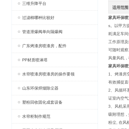
三维升降平台
适用范围
过滤棉哪种比较好
家具环保喷
s。以甲方
管道泄爆阀单向隔爆阀
耗满足车间
工作原理及
广东烤漆房喷漆房，配件
可随时观察
风量风机，
PP材质喷淋塔
家具环保喷
水帘喷漆房喷漆房的操作要领
1、烤漆房
有效捕捉直
山东环保焊烟除尘器
2、风循环
证室内空气
塑粉回收固化成套设备
3、风机采
吸附理想，
水帘柜制作规范
粉尘, 在