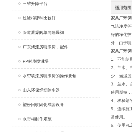
三维升降平台
适用范围
过滤棉哪种比较好
家具厂环保
气洁净度等
管道泄爆阀单向隔爆阀
好的净化技
外，由于喷
广东烤漆房喷漆房，配件
家具厂环保
1、不能使
PP材质喷淋塔
2、兰水、
水帘喷漆房喷漆房的操作要领
少，当湿度
3、兰水、
山东环保焊烟除尘器
使用期短，
4、稀释剂
塑粉回收固化成套设备
5、连续施
常使用。
水帘柜制作规范
6、使用P