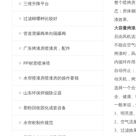
整个喷烤房
三维升降平台
态；房体侧
过滤棉哪种比较好
漆效果。
大容量烤漆
管道泄爆阀单向隔爆阀
后由风机送
不能在空气
广东烤漆房喷漆房，配件
烤漆时，风
内循环作用
PP材质喷淋塔
自动停止；
水帘喷漆房喷漆房的操作要领
动关机，烤
选择一个合
山东环保焊烟除尘器
全、健康、
一般来说，
塑粉回收固化成套设备
1、明亮度
2、空气流量
水帘柜制作规范
3、过滤效