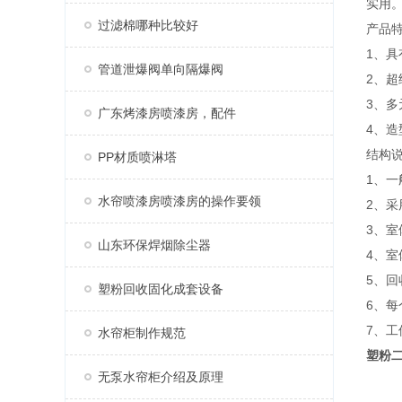
实用
过滤棉哪种比较好
产品
1、
管道泄爆阀单向隔爆阀
2、
3、
广东烤漆房喷漆房，配件
4、
结构
PP材质喷淋塔
1、一
水帘喷漆房喷漆房的操作要领
2、
3、
山东环保焊烟除尘器
4、
5、
塑粉回收固化成套设备
6、每
7、
水帘柜制作规范
塑粉
无泵水帘柜介绍及原理