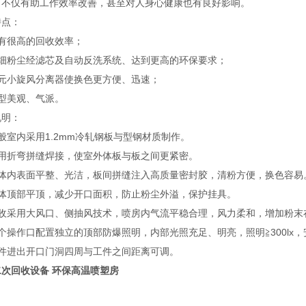
。不仅有助工作效率改善，甚至对人身心健康也有良好影响。
特点：
具有很高的回收效率；
超细粉尘经滤芯及自动反洗系统、达到更高的环保要求；
多元小旋风分离器使换色更方便、迅速；
造型美观、气派。
说明：
般室内采用1.2mm冷轧钢板与型钢材质制作。
采用折弯拼缝焊接，使室外体板与板之间更紧密。
室体内表面平整、光洁，板间拼缝注入高质量密封胶，清粉方便，换色容易
室体顶部平顶，减少开口面积，防止粉尘外溢，保护挂具。
回收采用大风口、侧抽风技术，喷房内气流平稳合理，风力柔和，增加粉末
个操作口配置独立的顶部防爆照明，内部光照充足、明亮，照明≧300lx
工件进出开口门洞四周与工件之间距离可调。
二次回收设备
环保高温喷塑房